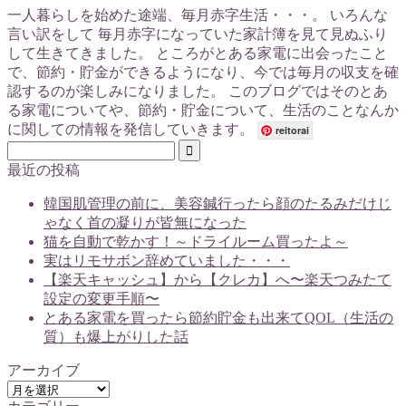
一人暮らしを始めた途端、毎月赤字生活・・・。 いろんな
言い訳をして 毎月赤字になっていた家計簿を見て見ぬふり
して生きてきました。 ところがとある家電に出会ったこと
で、節約・貯金ができるようになり、今では毎月の収支を確
認するのが楽しみになりました。 このブログではそのとあ
る家電についてや、節約・貯金について、生活のことなんか
に関しての情報を発信していきます。
reitorai
最近の投稿
韓国肌管理の前に、美容鍼行ったら顔のたるみだけじ
ゃなく首の凝りが皆無になった
猫を自動で乾かす！～ドライルーム買ったよ～
実はリモサボン辞めていました・・・
【楽天キャッシュ】から【クレカ】へ〜楽天つみたて
設定の変更手順〜
とある家電を買ったら節約貯金も出来てQOL（生活の
質）も爆上がりした話
アーカイブ
ア