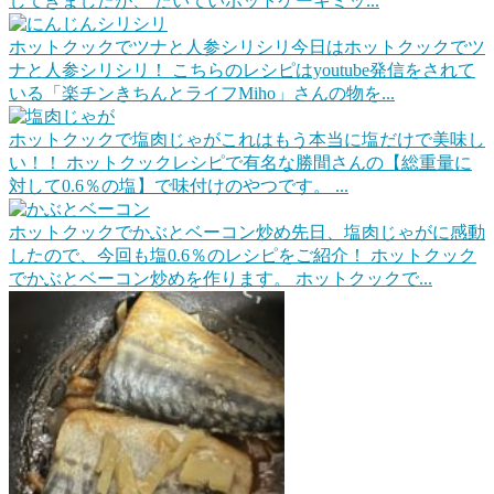
してきましたが、 たいていホットケーキミッ...
ホットクックでツナと人参シリシリ
今日はホットクックでツ
ナと人参シリシリ！ こちらのレシピはyoutube発信をされて
いる「楽チンきちんとライフMiho」さんの物を...
ホットクックで塩肉じゃが
これはもう本当に塩だけで美味し
い！！ ホットクックレシピで有名な勝間さんの【総重量に
対して0.6％の塩】で味付けのやつです。 ...
ホットクックでかぶとベーコン炒め
先日、塩肉じゃがに感動
したので、今回も塩0.6％のレシピをご紹介！ ホットクック
でかぶとベーコン炒めを作ります。 ホットクックで...