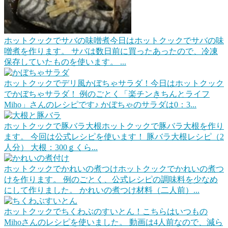
ホットクックでサバの味噌煮
今日はホットクックでサバの味
噌煮を作ります。 サバは数日前に買ったあったので、冷凍
保存していたものを使います。 ...
ホットクックでデリ風かぼちゃサラダ！
今日はホットクック
でかぼちゃサラダ！ 例のごとく「楽チンきちんとライフ
Miho」さんのレシピです♪ かぼちゃのサラダは0：3...
ホットクックで豚バラ大根
ホットクックで豚バラ大根を作り
ます。 今回は公式レシピを使います！ 豚バラ大根レシピ（2
人分） 大根：300ｇくら...
ホットクックでかれいの煮つけ
ホットクックでかれいの煮つ
けを作ります。 例のごとく、公式レシピの調味料を少なめ
にして作りました。 かれいの煮つけ材料（二人前）...
ホットクックでちくわぶのすいとん！
こちらはいつもの
Mihoさんのレシピを使いました。 動画は4人前なので、減ら