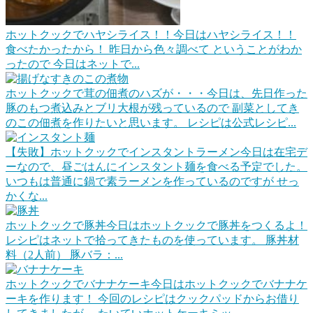
ホットクックでハヤシライス！！
今日はハヤシライス！！
食べたかったから！ 昨日から色々調べて ということがわか
ったので 今日はネットで...
ホットクックで茸の佃煮のハズが・・・
今日は、先日作った
豚のもつ煮込みとブリ大根が残っているので 副菜としてき
のこの佃煮を作りたいと思います。 レシピは公式レシピ...
【失敗】ホットクックでインスタントラーメン
今日は在宅デ
ーなので、昼ごはんにインスタント麺を食べる予定でした。
いつもは普通に鍋で素ラーメンを作っているのですが せっ
かくな...
ホットクックで豚丼
今日はホットクックで豚丼をつくるよ！
レシピはネットで拾ってきたものを使っています。 豚丼材
料（2人前） 豚バラ：...
ホットクックでバナナケーキ
今日はホットクックでバナナケ
ーキを作ります！ 今回のレシピはクックパッドからお借り