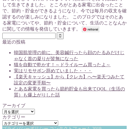
して生きてきました。 ところがとある家電に出会ったこと
で、節約・貯金ができるようになり、今では毎月の収支を確
認するのが楽しみになりました。 このブログではそのとあ
る家電についてや、節約・貯金について、生活のことなんか
に関しての情報を発信していきます。
reitorai
最近の投稿
韓国肌管理の前に、美容鍼行ったら顔のたるみだけじ
ゃなく首の凝りが皆無になった
猫を自動で乾かす！～ドライルーム買ったよ～
実はリモサボン辞めていました・・・
【楽天キャッシュ】から【クレカ】へ〜楽天つみたて
設定の変更手順〜
とある家電を買ったら節約貯金も出来てQOL（生活の
質）も爆上がりした話
アーカイブ
ア
カテゴリー
ー
カ
カ
プライバシーポリシー
コンタクトフォーム
2019–
テ