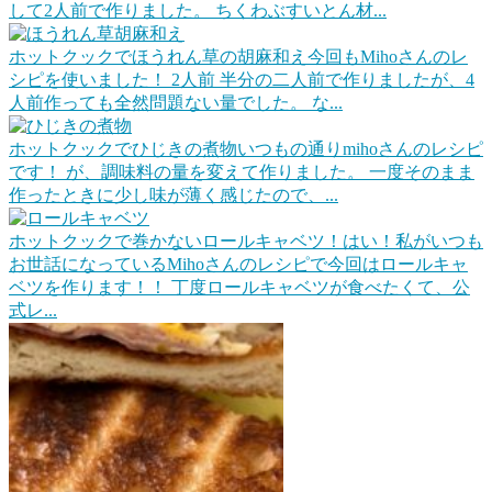
して2人前で作りました。 ちくわぶすいとん材...
ホットクックでほうれん草の胡麻和え
今回もMihoさんのレ
シピを使いました！ 2人前 半分の二人前で作りましたが、4
人前作っても全然問題ない量でした。 な...
ホットクックでひじきの煮物
いつもの通りmihoさんのレシピ
です！ が、調味料の量を変えて作りました。 一度そのまま
作ったときに少し味が薄く感じたので、...
ホットクックで巻かないロールキャベツ！
はい！私がいつも
お世話になっているMihoさんのレシピで今回はロールキャ
ベツを作ります！！ 丁度ロールキャベツが食べたくて、公
式レ...